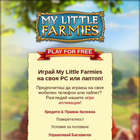
PLAY FOR FREE
Играй My Little Farmies
на своя PC или лаптоп!
Предпочиташ да играеш на своя
мобилен телефон или таблет?
Разгледай нашите
игри
апликации
!
Кредити & Правна бележка
Поверителност
Условия за ползване
Управлявай Бисквитки