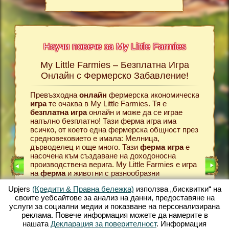
Научи повече за My Little Farmies
My Little Farmies – Безплатна Игра
Истор
rmies
Онлайн с Фермерско Забавление!
Farmies,
Превъзходна
онлайн
фермерска икономическа
Всичко 
е игри?
игра
те очаква в My Little Farmies. Тя е
фермерск
 повече
безплатна игра
онлайн и може да се играе
това тр
амия
напълно безплатно! Тази ферма игра има
в своят
зирани
всичко, от което една фермерска общност през
своята f
средновековието е имала: Мелница,
Подхожд
дърводелец и още много. Тази
ферма игра
е
можеш с
РМА
насочена към създаване на доходоносна
Кокошки
производствена верига. My Little Farmies е игра
правят 
на
ферма
и животни с разнообразни
фермерс
ИГРА
възможности и красиви графики. Създаваш
в един о
Upjers
(Кредити & Правна бележка)
използва „бисквитки“ на
място за отглеждане на животни с всички
клиенти
своите уебсайтове за анализ на данни, предоставяне на
разнообразни възможности: от отглеждане на
да заку
услуги за социални медии и показване на персонализирана
зеленчуци до развъждане на добитък и
произво
реклама. Повече информация можете да намерите в
животни
. Създай разцъфтяващ фермерски
възможн
нашата
Декларация за поверителност
. Информация
свят в My Little Farmies – една от най-красивите
онлайн 