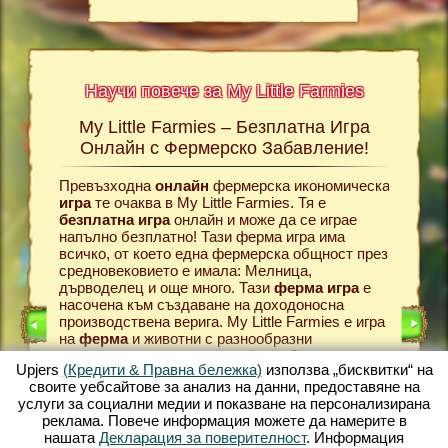
Научи повече за My Little Farmies
My Little Farmies – Безплатна Игра
Истор
rmies
Онлайн с Фермерско Забавление!
Farmies,
Превъзходна
онлайн
фермерска икономическа
Всичко 
е игри?
игра
те очаква в My Little Farmies. Тя е
фермерск
 повече
безплатна игра
онлайн и може да се играе
това тр
амия
напълно безплатно! Тази ферма игра има
в своят
зирани
всичко, от което една фермерска общност през
своята f
средновековието е имала: Мелница,
Подхожд
дърводелец и още много. Тази
ферма игра
е
можеш с
РМА
насочена към създаване на доходоносна
Кокошки
производствена верига. My Little Farmies е игра
правят 
на
ферма
и животни с разнообразни
фермерс
ИГРА
възможности и красиви графики. Създаваш
в един о
Upjers
(Кредити & Правна бележка)
използва „бисквитки“ на
място за отглеждане на животни с всички
клиенти
своите уебсайтове за анализ на данни, предоставяне на
разнообразни възможности: от отглеждане на
да заку
услуги за социални медии и показване на персонализирана
зеленчуци до развъждане на добитък и
произво
реклама. Повече информация можете да намерите в
животни
. Създай разцъфтяващ фермерски
възможн
нашата
Декларация за поверителност
. Информация
свят в My Little Farmies – една от най-красивите
онлайн 