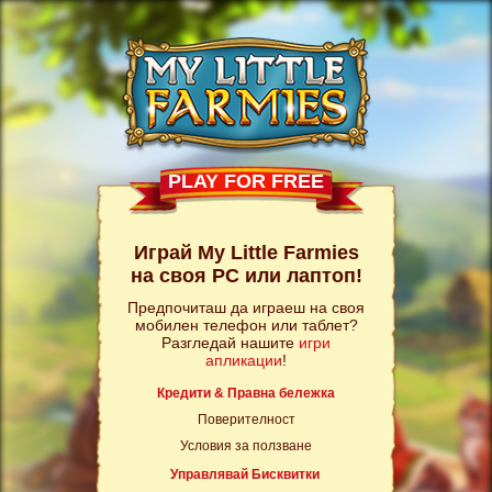
PLAY FOR FREE
Играй My Little Farmies
на своя PC или лаптоп!
Предпочиташ да играеш на своя
мобилен телефон или таблет?
Разгледай нашите
игри
апликации
!
Кредити & Правна бележка
Поверителност
Условия за ползване
Управлявай Бисквитки