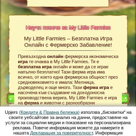
Научи повече за My Little Farmies
My Little Farmies – Безплатна Игра
Истор
rmies
Онлайн с Фермерско Забавление!
Farmies,
Превъзходна
онлайн
фермерска икономическа
Всичко 
е игри?
игра
те очаква в My Little Farmies. Тя е
фермерск
 повече
безплатна игра
онлайн и може да се играе
това тр
амия
напълно безплатно! Тази ферма игра има
в своят
зирани
всичко, от което една фермерска общност през
своята f
средновековието е имала: Мелница,
Подхожд
дърводелец и още много. Тази
ферма игра
е
можеш с
РМА
насочена към създаване на доходоносна
Кокошки
производствена верига. My Little Farmies е игра
правят 
на
ферма
и животни с разнообразни
фермерс
ИГРА
възможности и красиви графики. Създаваш
в един о
Upjers
(Кредити & Правна бележка)
използва „бисквитки“ на
място за отглеждане на животни с всички
клиенти
своите уебсайтове за анализ на данни, предоставяне на
разнообразни възможности: от отглеждане на
да заку
услуги за социални медии и показване на персонализирана
зеленчуци до развъждане на добитък и
произво
реклама. Повече информация можете да намерите в
животни
. Създай разцъфтяващ фермерски
възможн
нашата
Декларация за поверителност
. Информация
свят в My Little Farmies – една от най-красивите
онлайн 