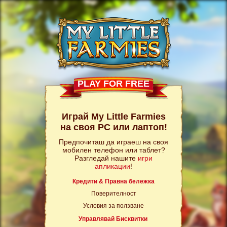
PLAY FOR FREE
Играй My Little Farmies
на своя PC или лаптоп!
Предпочиташ да играеш на своя
мобилен телефон или таблет?
Разгледай нашите
игри
апликации
!
Кредити & Правна бележка
Поверителност
Условия за ползване
Управлявай Бисквитки