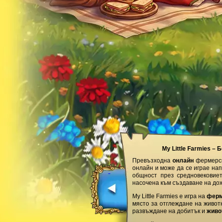
My Little Farmies –
Превъзходна
онлайн
фермерск
онлайн и може да се играе на
общност през средновековие
насочена към създаване на до
My Little Farmies е игра на
фер
място за отглеждане на живот
развъждане на добитък и
живо