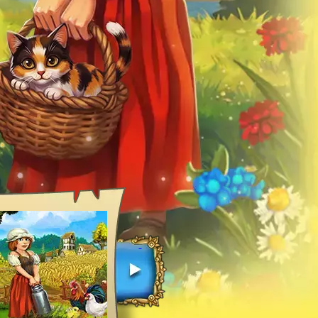
Историята
Всичко стартира с 
трябва да произведе
започни да сееш. 
Кокошките ти предос
По този начин се с
My Little Farmies. 
производствената с
игра
.