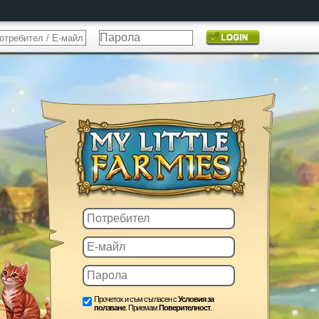
Прочетох и съм съгласен с
Условия за
ползване
. Приемам
Поверителност
.