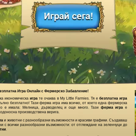
 Безплатна Игра Онлайн с Фермерско Забавление!
а икономическа
игра
те очаква в My Little Farmies. Тя е
безплатна игра
пълно безплатно! Тази ферма игра има всичко, от което една фермерска
то е имала: Мелница, дърводелец и още много. Тази
ферма игра
е
ходоносна производствена верига.
ма
и животни с разнообразни възможности и красиви графики. Създаваш
ни с всички разнообразни възможности: от отглеждане на зеленчуци до
тни
.