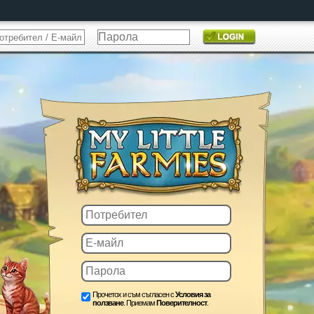
Прочетох и съм съгласен с
Условия за
ползване
. Приемам
Поверителност
.