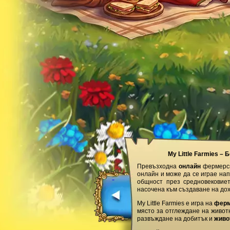
My Little Farmies –
Превъзходна
онлайн
фермерск
онлайн и може да се играе на
общност през средновековие
насочена към създаване на до
My Little Farmies е игра на
фер
място за отглеждане на живот
развъждане на добитък и
живо