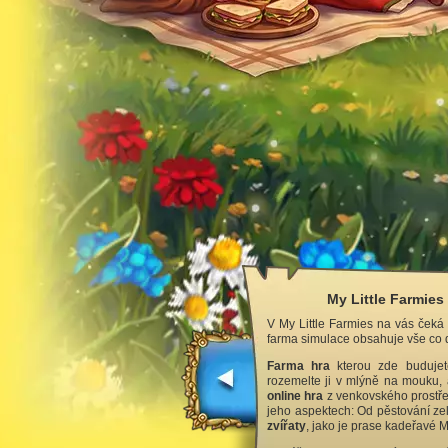
My Little Farmies
V My Little Farmies na vás čeká
farma simulace obsahuje vše co d
Farma hra
kterou zde budujete
rozemelte ji v mlýně na mouku, 
online hra
z venkovského prostře
jeho aspektech: Od pěstování zel
zvířaty
, jako je prase kadeřavé