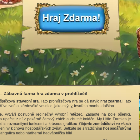
 – Zábavná farma hra zdarma v prohlížeči!
 špičková
stavební hra
. Tato prohlížečová hra se dá navíc hrát
zdarma
! Tato
říve tvořilo středověké vesnice, jako mlýny, tesaře a mnoho dalšího.
, vytváří postupně jedinečný výrobní řetězec. Zasaďte na pole pšenici,
a upečte z ní v pekárně čerstvý chléb a chutné koláče. My Little Farmies je
dí s rozmanitými funkcemi a krásnou grafikou. Objevte
zemědělství
ve všech
eniny k chovu hospodářských zvířat. Setkáte se s tradičními
hospodářskými
 Mangalica nebo nádherná hedvábnička bílá