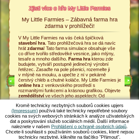
Zjisti více o hře My Little Farmies
My Little Farmies – Zábavná farma hra
Příbě
armies
zdarma v prohlížeči!
Vše začí
ttle
Little Fa
V My Little Farmies na vás čeká špičková
 podrobné
umožní za
stavební hra
. Tato prohlížečová hra se dá navíc
ru a k
Začněte 
hrát
zdarma
! Tato farma simulace obsahuje vše
 Upjers.
zasejte 
co dříve tvořilo středověké vesnice, jako mlýny,
nabízí i
tesaře a mnoho dalšího.
Farma hra
kterou zde
snášení 
budujete, vytváří postupně jedinečný výrobní
mlékárně
řetězec. Zasaďte na pole pšenici, rozemelte ji
ARMOU
Pěstujte
v mlýně na mouku, a upečte z ní v pekárně
kvalitní
čerstvý chléb a chutné koláče. My Little Farmies je
hry
v My 
online hra
z venkovského prostředí s
zákazníc
rozmanitými funkcemi a krásnou grafikou. Objevte
 HRA
vámi vyr
zemědělství
ve všech jeho aspektech: Od
řetězec 
pěstování zeleniny k chovu hospodářských zvířat.
zdarma
!
Kromě technicky nezbytných souborů cookies upjers
Setkáte se s tradičními
hospodářskými zvířaty
,
středově
(Impressum)
používá také technicky nepotřebné soubory
jako je prase kadeřavé Mangalica nebo nádherná
zahrejete
cookies na svých webových stránkách k analýze uživatelských
hedvábnička bílá Vytvářejte dechberoucí rozkvetlé
dat a poskytování služeb sociálních médií. Další informace
krajiny v My Little Farmies – hraj nyní zdarma.
naleznete v našem
Prohlášení o ochraně osobních údajů
.
Nejlepší online hra
v prohlížeči!
Chcete-li souhlasit s používáním souborů cookies, které nejsou
technicky nezbytné, klikněte na tlačítko "Přijmout".