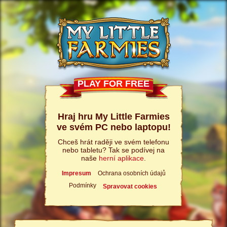
PLAY FOR FREE
Hraj hru My Little Farmies
ve svém PC nebo laptopu!
Chceš hrát raději ve svém telefonu
nebo tabletu? Tak se podívej na
naše
herní aplikace
.
Impresum
Ochrana osobních údajů
Podmínky
Spravovat cookies