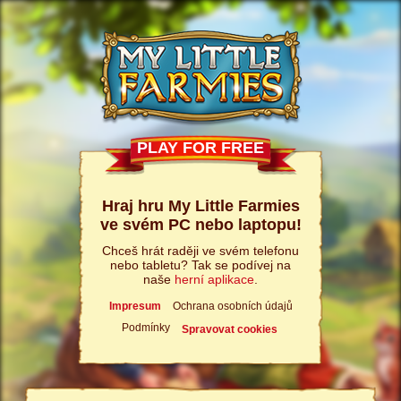
PLAY FOR FREE
Hraj hru My Little Farmies
ve svém PC nebo laptopu!
Chceš hrát raději ve svém telefonu
nebo tabletu? Tak se podívej na
naše
herní aplikace
.
Impresum
Ochrana osobních údajů
Podmínky
Spravovat cookies