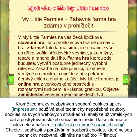
Zjisti více o hře My Little Farmies
My Little Farmies – Zábavná farma hra
Příbě
armies
zdarma v prohlížeči!
Vše začí
ttle
Little Fa
V My Little Farmies na vás čeká špičková
 podrobné
umožní za
stavební hra
. Tato prohlížečová hra se dá navíc
ru a k
Začněte 
hrát
zdarma
! Tato farma simulace obsahuje vše
 Upjers.
zasejte 
co dříve tvořilo středověké vesnice, jako mlýny,
nabízí i
tesaře a mnoho dalšího.
Farma hra
kterou zde
snášení 
budujete, vytváří postupně jedinečný výrobní
mlékárně
řetězec. Zasaďte na pole pšenici, rozemelte ji
ARMOU
Pěstujte
v mlýně na mouku, a upečte z ní v pekárně
kvalitní
čerstvý chléb a chutné koláče. My Little Farmies je
hry
v My 
online hra
z venkovského prostředí s
zákazníc
rozmanitými funkcemi a krásnou grafikou. Objevte
 HRA
vámi vyr
zemědělství
ve všech jeho aspektech: Od
řetězec 
pěstování zeleniny k chovu hospodářských zvířat.
zdarma
!
Kromě technicky nezbytných souborů cookies upjers
Setkáte se s tradičními
hospodářskými zvířaty
,
středově
(Impressum)
používá také technicky nepotřebné soubory
jako je prase kadeřavé Mangalica nebo nádherná
zahrejete
cookies na svých webových stránkách k analýze uživatelských
hedvábnička bílá Vytvářejte dechberoucí rozkvetlé
dat a poskytování služeb sociálních médií. Další informace
krajiny v My Little Farmies – hraj nyní zdarma.
naleznete v našem
Prohlášení o ochraně osobních údajů
.
Nejlepší online hra
v prohlížeči!
Chcete-li souhlasit s používáním souborů cookies, které nejsou
technicky nezbytné, klikněte na tlačítko "Přijmout".