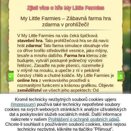
Zjisti více o hře My Little Farmies
My Little Farmies – Zábavná farma hra
Příbě
armies
zdarma v prohlížeči!
Vše začí
ttle
Little Fa
V My Little Farmies na vás čeká špičková
 podrobné
umožní za
stavební hra
. Tato prohlížečová hra se dá navíc
ru a k
Začněte 
hrát
zdarma
! Tato farma simulace obsahuje vše
 Upjers.
zasejte 
co dříve tvořilo středověké vesnice, jako mlýny,
nabízí i
tesaře a mnoho dalšího.
Farma hra
kterou zde
snášení 
budujete, vytváří postupně jedinečný výrobní
mlékárně
řetězec. Zasaďte na pole pšenici, rozemelte ji
ARMOU
Pěstujte
v mlýně na mouku, a upečte z ní v pekárně
kvalitní
čerstvý chléb a chutné koláče. My Little Farmies je
hry
v My 
online hra
z venkovského prostředí s
zákazníc
rozmanitými funkcemi a krásnou grafikou. Objevte
 HRA
vámi vyr
zemědělství
ve všech jeho aspektech: Od
řetězec 
pěstování zeleniny k chovu hospodářských zvířat.
zdarma
!
Kromě technicky nezbytných souborů cookies upjers
Setkáte se s tradičními
hospodářskými zvířaty
,
středově
(Impressum)
používá také technicky nepotřebné soubory
jako je prase kadeřavé Mangalica nebo nádherná
zahrejete
cookies na svých webových stránkách k analýze uživatelských
hedvábnička bílá Vytvářejte dechberoucí rozkvetlé
dat a poskytování služeb sociálních médií. Další informace
krajiny v My Little Farmies – hraj nyní zdarma.
naleznete v našem
Prohlášení o ochraně osobních údajů
.
Nejlepší online hra
v prohlížeči!
Chcete-li souhlasit s používáním souborů cookies, které nejsou
technicky nezbytné, klikněte na tlačítko "Přijmout".