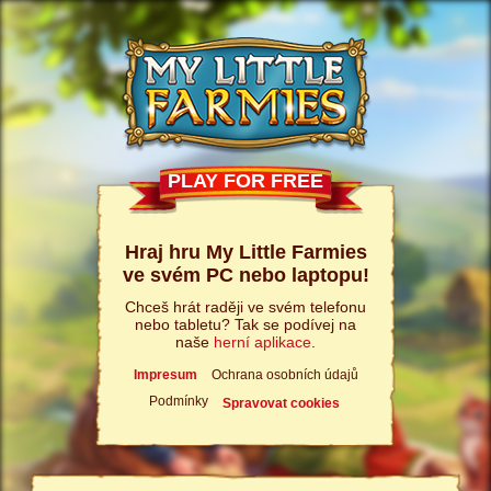
PLAY FOR FREE
Hraj hru My Little Farmies
ve svém PC nebo laptopu!
Chceš hrát raději ve svém telefonu
nebo tabletu? Tak se podívej na
naše
herní aplikace
.
Impresum
Ochrana osobních údajů
Podmínky
Spravovat cookies