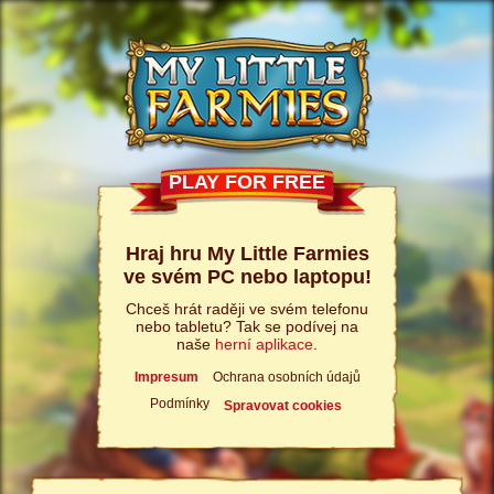
PLAY FOR FREE
Hraj hru My Little Farmies
ve svém PC nebo laptopu!
Chceš hrát raději ve svém telefonu
nebo tabletu? Tak se podívej na
naše
herní aplikace
.
Impresum
Ochrana osobních údajů
Podmínky
Spravovat cookies