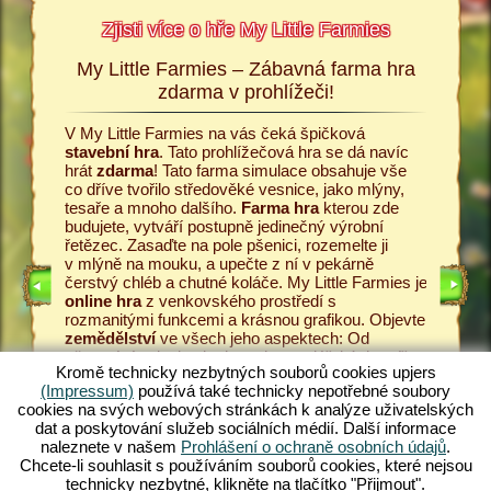
Zjisti více o hře My Little Farmies
My Little Farmies – Zábavná farma hra
Příbě
armies
zdarma v prohlížeči!
Vše začí
ttle
Little Fa
V My Little Farmies na vás čeká špičková
 podrobné
umožní za
stavební hra
. Tato prohlížečová hra se dá navíc
ru a k
Začněte 
hrát
zdarma
! Tato farma simulace obsahuje vše
 Upjers.
zasejte 
co dříve tvořilo středověké vesnice, jako mlýny,
nabízí i
tesaře a mnoho dalšího.
Farma hra
kterou zde
snášení 
budujete, vytváří postupně jedinečný výrobní
mlékárně
řetězec. Zasaďte na pole pšenici, rozemelte ji
ARMOU
Pěstujte
v mlýně na mouku, a upečte z ní v pekárně
kvalitní
čerstvý chléb a chutné koláče. My Little Farmies je
hry
v My 
online hra
z venkovského prostředí s
zákazníc
rozmanitými funkcemi a krásnou grafikou. Objevte
 HRA
vámi vyr
zemědělství
ve všech jeho aspektech: Od
řetězec 
pěstování zeleniny k chovu hospodářských zvířat.
zdarma
!
Kromě technicky nezbytných souborů cookies upjers
Setkáte se s tradičními
hospodářskými zvířaty
,
středově
(Impressum)
používá také technicky nepotřebné soubory
jako je prase kadeřavé Mangalica nebo nádherná
zahrejete
cookies na svých webových stránkách k analýze uživatelských
hedvábnička bílá Vytvářejte dechberoucí rozkvetlé
dat a poskytování služeb sociálních médií. Další informace
krajiny v My Little Farmies – hraj nyní zdarma.
naleznete v našem
Prohlášení o ochraně osobních údajů
.
Nejlepší online hra
v prohlížeči!
Chcete-li souhlasit s používáním souborů cookies, které nejsou
technicky nezbytné, klikněte na tlačítko "Přijmout".