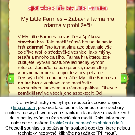
Zjisti více o hře My Little Farmies
My Little Farmies – Zábavná farma hra
Příbě
armies
zdarma v prohlížeči!
Vše začí
ttle
Little Fa
V My Little Farmies na vás čeká špičková
 podrobné
umožní za
stavební hra
. Tato prohlížečová hra se dá navíc
ru a k
Začněte 
hrát
zdarma
! Tato farma simulace obsahuje vše
 Upjers.
zasejte 
co dříve tvořilo středověké vesnice, jako mlýny,
nabízí i
tesaře a mnoho dalšího.
Farma hra
kterou zde
snášení 
budujete, vytváří postupně jedinečný výrobní
mlékárně
řetězec. Zasaďte na pole pšenici, rozemelte ji
ARMOU
Pěstujte
v mlýně na mouku, a upečte z ní v pekárně
kvalitní
čerstvý chléb a chutné koláče. My Little Farmies je
hry
v My 
online hra
z venkovského prostředí s
zákazníc
rozmanitými funkcemi a krásnou grafikou. Objevte
 HRA
vámi vyr
zemědělství
ve všech jeho aspektech: Od
řetězec 
pěstování zeleniny k chovu hospodářských zvířat.
zdarma
!
Kromě technicky nezbytných souborů cookies upjers
Setkáte se s tradičními
hospodářskými zvířaty
,
středově
(Impressum)
používá také technicky nepotřebné soubory
jako je prase kadeřavé Mangalica nebo nádherná
zahrejete
cookies na svých webových stránkách k analýze uživatelských
hedvábnička bílá Vytvářejte dechberoucí rozkvetlé
dat a poskytování služeb sociálních médií. Další informace
krajiny v My Little Farmies – hraj nyní zdarma.
naleznete v našem
Prohlášení o ochraně osobních údajů
.
Nejlepší online hra
v prohlížeči!
Chcete-li souhlasit s používáním souborů cookies, které nejsou
technicky nezbytné, klikněte na tlačítko "Přijmout".