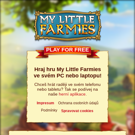
PLAY FOR FREE
Hraj hru My Little Farmies
ve svém PC nebo laptopu!
Chceš hrát raději ve svém telefonu
nebo tabletu? Tak se podívej na
naše
herní aplikace
.
Impresum
Ochrana osobních údajů
Podmínky
Spravovat cookies