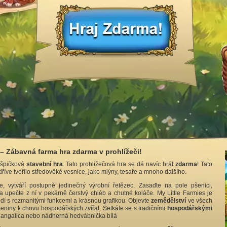
 – Zábavná farma hra zdarma v prohlížeči!
 špičková
stavební hra
. Tato prohlížečová hra se dá navíc hrát
zdarma
! Tato
říve tvořilo středověké vesnice, jako mlýny, tesaře a mnoho dalšího.
, vytváří postupně jedinečný výrobní řetězec. Zasaďte na pole pšenici,
a upečte z ní v pekárně čerstvý chléb a chutné koláče. My Little Farmies je
dí s rozmanitými funkcemi a krásnou grafikou. Objevte
zemědělství
ve všech
eniny k chovu hospodářských zvířat. Setkáte se s tradičními
hospodářskými
 Mangalica nebo nádherná hedvábnička bílá