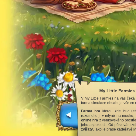
My Little Farmies
V My Little Farmies na vás čeká
farma simulace obsahuje vše co d
Farma hra
kterou zde budujete
rozemelte ji v mlýně na mouku, 
online hra
z venkovského prostře
jeho aspektech: Od pěstování zel
zvířaty
, jako je prase kadeřavé