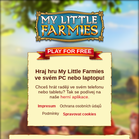
PLAY FOR FREE
Hraj hru My Little Farmies
ve svém PC nebo laptopu!
Chceš hrát raději ve svém telefonu
nebo tabletu? Tak se podívej na
naše
herní aplikace
.
Impresum
Ochrana osobních údajů
Podmínky
Spravovat cookies