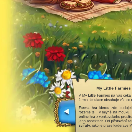
My Little Farmies
V My Little Farmies na vás čeká
farma simulace obsahuje vše co d
Farma hra
kterou zde budujete
rozemelte ji v mlýně na mouku, 
online hra
z venkovského prostře
jeho aspektech: Od pěstování zel
zvířaty
, jako je prase kadeřavé