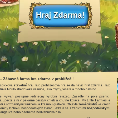
 – Zábavná farma hra zdarma v prohlížeči!
 špičková
stavební hra
. Tato prohlížečová hra se dá navíc hrát
zdarma
! Tato
říve tvořilo středověké vesnice, jako mlýny, tesaře a mnoho dalšího.
, vytváří postupně jedinečný výrobní řetězec. Zasaďte na pole pšenici,
a upečte z ní v pekárně čerstvý chléb a chutné koláče. My Little Farmies je
dí s rozmanitými funkcemi a krásnou grafikou. Objevte
zemědělství
ve všech
eniny k chovu hospodářských zvířat. Setkáte se s tradičními
hospodářskými
 Mangalica nebo nádherná hedvábnička bílá