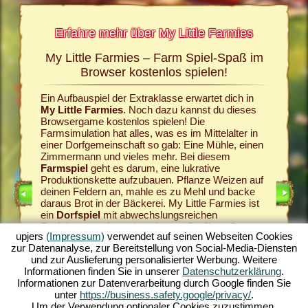
Erfahre mehr über My Little Farmies
My Little Farmies – Farm Spiel-Spaß im
Die G
rmies
Browser kostenlos spielen!
und My
Ein Aufbauspiel der Extraklasse erwartet dich in
Alles beg
n Seiten
My Little Farmies
. Noch dazu kannst du dieses
Dorfgeme
el, dem
Browsergame kostenlos spielen! Die
sollst d
Farmsimulation hat alles, was es im Mittelalter in
Wein im
einer Dorfgemeinschaft so gab: Eine Mühle, einen
los auf 
Zimmermann und vieles mehr. Bei diesem
aus. Wie 
IELE
Farmspiel
geht es darum, eine lukrative
gehört, 
Produktionskette aufzubauen. Pflanze Weizen auf
liefern d
deinen Feldern an, mahle es zu Mehl und backe
sorgen f
daraus Brot in der Bäckerei. My Little Farmies ist
wird. Zü
ein
Dorfspiel
mit abwechslungsreichen
edle Wei
Funktionen und wunderschönen Grafiken. Du
abwechsl
upjers
(Impressum)
verwendet auf seinen Webseiten Cookies
gestaltest die Landwirtschaft in all ihren Facetten:
My Littl
zur Datenanalyse, zur Bereitstellung von Social-Media-Diensten
Vom Gemüseanbau bis hin zur Viehzucht. Dabei
Dorfspie
und zur Auslieferung personalisierter Werbung. Weitere
triffst du auf traditionelle Nutztiere, wie das
deinen P
Informationen finden Sie in unserer
Datenschutzerklärung
.
Mangalica-Schwein oder das Wollhuhn. Erschaffe
dem
Auf
Informationen zur Datenverarbeitung durch Google finden Sie
blühende Landschaften in My Little Farmies –
Welt des
unter
https://business.safety.google/privacy/
.
spiele jetzt kostenlos eines der schönsten
Online
ganz oh
Um der Verwendung optionaler Cookies zuzustimmen,