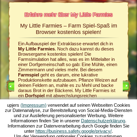
Erfahre mehr über My Little Farmies
My Little Farmies – Farm Spiel-Spaß im
Die G
rmies
Browser kostenlos spielen!
und My
Ein Aufbauspiel der Extraklasse erwartet dich in
Alles beg
n Seiten
My Little Farmies
. Noch dazu kannst du dieses
Dorfgeme
el, dem
Browsergame kostenlos spielen! Die
sollst d
Farmsimulation hat alles, was es im Mittelalter in
Wein im
einer Dorfgemeinschaft so gab: Eine Mühle, einen
los auf 
Zimmermann und vieles mehr. Bei diesem
aus. Wie 
IELE
Farmspiel
geht es darum, eine lukrative
gehört, 
Produktionskette aufzubauen. Pflanze Weizen auf
liefern d
deinen Feldern an, mahle es zu Mehl und backe
sorgen f
daraus Brot in der Bäckerei. My Little Farmies ist
wird. Zü
ein
Dorfspiel
mit abwechslungsreichen
edle Wei
Funktionen und wunderschönen Grafiken. Du
abwechsl
upjers
(Impressum)
verwendet auf seinen Webseiten Cookies
gestaltest die Landwirtschaft in all ihren Facetten:
My Littl
zur Datenanalyse, zur Bereitstellung von Social-Media-Diensten
Vom Gemüseanbau bis hin zur Viehzucht. Dabei
Dorfspie
und zur Auslieferung personalisierter Werbung. Weitere
triffst du auf traditionelle Nutztiere, wie das
deinen P
Informationen finden Sie in unserer
Datenschutzerklärung
.
Mangalica-Schwein oder das Wollhuhn. Erschaffe
dem
Auf
Informationen zur Datenverarbeitung durch Google finden Sie
blühende Landschaften in My Little Farmies –
Welt des
unter
https://business.safety.google/privacy/
.
spiele jetzt kostenlos eines der schönsten
Online
ganz oh
Um der Verwendung optionaler Cookies zuzustimmen,