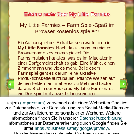
Erfahre mehr über My Little Farmies
My Little Farmies – Farm Spiel-Spaß im
Die G
rmies
Browser kostenlos spielen!
und My
Ein Aufbauspiel der Extraklasse erwartet dich in
Alles beg
n Seiten
My Little Farmies
. Noch dazu kannst du dieses
Dorfgeme
el, dem
Browsergame kostenlos spielen! Die
sollst d
Farmsimulation hat alles, was es im Mittelalter in
Wein im
einer Dorfgemeinschaft so gab: Eine Mühle, einen
los auf 
Zimmermann und vieles mehr. Bei diesem
aus. Wie 
IELE
Farmspiel
geht es darum, eine lukrative
gehört, 
Produktionskette aufzubauen. Pflanze Weizen auf
liefern d
deinen Feldern an, mahle es zu Mehl und backe
sorgen f
daraus Brot in der Bäckerei. My Little Farmies ist
wird. Zü
ein
Dorfspiel
mit abwechslungsreichen
edle Wei
Funktionen und wunderschönen Grafiken. Du
abwechsl
upjers
(Impressum)
verwendet auf seinen Webseiten Cookies
gestaltest die Landwirtschaft in all ihren Facetten:
My Littl
zur Datenanalyse, zur Bereitstellung von Social-Media-Diensten
Vom Gemüseanbau bis hin zur Viehzucht. Dabei
Dorfspie
und zur Auslieferung personalisierter Werbung. Weitere
triffst du auf traditionelle Nutztiere, wie das
deinen P
Informationen finden Sie in unserer
Datenschutzerklärung
.
Mangalica-Schwein oder das Wollhuhn. Erschaffe
dem
Auf
Informationen zur Datenverarbeitung durch Google finden Sie
blühende Landschaften in My Little Farmies –
Welt des
unter
https://business.safety.google/privacy/
.
spiele jetzt kostenlos eines der schönsten
Online
ganz oh
Um der Verwendung optionaler Cookies zuzustimmen,