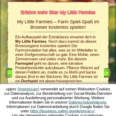
Erfahre mehr über My Little Farmies
My Little Farmies – Farm Spiel-Spaß im
Die G
rmies
Browser kostenlos spielen!
und My
Ein Aufbauspiel der Extraklasse erwartet dich in
Alles beg
n Seiten
My Little Farmies
. Noch dazu kannst du dieses
Dorfgeme
el, dem
Browsergame kostenlos spielen! Die
sollst d
Farmsimulation hat alles, was es im Mittelalter in
Wein im
einer Dorfgemeinschaft so gab: Eine Mühle, einen
los auf 
Zimmermann und vieles mehr. Bei diesem
aus. Wie 
IELE
Farmspiel
geht es darum, eine lukrative
gehört, 
Produktionskette aufzubauen. Pflanze Weizen auf
liefern d
deinen Feldern an, mahle es zu Mehl und backe
sorgen f
daraus Brot in der Bäckerei. My Little Farmies ist
wird. Zü
ein
Dorfspiel
mit abwechslungsreichen
edle Wei
Funktionen und wunderschönen Grafiken. Du
abwechsl
upjers
(Impressum)
verwendet auf seinen Webseiten Cookies
gestaltest die Landwirtschaft in all ihren Facetten:
My Littl
zur Datenanalyse, zur Bereitstellung von Social-Media-Diensten
Vom Gemüseanbau bis hin zur Viehzucht. Dabei
Dorfspie
und zur Auslieferung personalisierter Werbung. Weitere
triffst du auf traditionelle Nutztiere, wie das
deinen P
Informationen finden Sie in unserer
Datenschutzerklärung
.
Mangalica-Schwein oder das Wollhuhn. Erschaffe
dem
Auf
Informationen zur Datenverarbeitung durch Google finden Sie
blühende Landschaften in My Little Farmies –
Welt des
unter
https://business.safety.google/privacy/
.
spiele jetzt kostenlos eines der schönsten
Online
ganz oh
Um der Verwendung optionaler Cookies zuzustimmen,