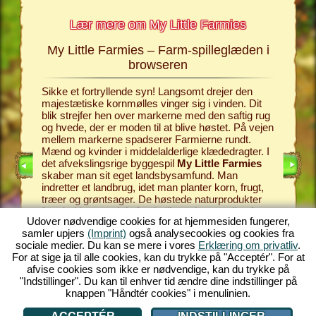
Lær mere om My Little Farmies
My Little Farmies – Farm-spilleglæden i
armies
browseren
I det far
tle
skaber I
Sikke et fortryllende syn! Langsomt drejer den
derligere
opfører 
majestætiske kornmølles vinger sig i vinden. Dit
n samt
landbrug
blik strejfer hen over markerne med den saftig rug
og et uta
og hvede, der er moden til at blive høstet. På vejen
køer, gæ
mellem markerne spadserer Farmierne rundt.
sælge. Fa
Mænd og kvinder i middelalderlige klædedragter. I
som et f
det afvekslingsrige byggespil
My Little Farmies
landsbys
skaber man sit eget landsbysamfund. Man
hvilke pr
indretter et landbrug, idet man planter korn, frugt,
Dalere, o
træer og grøntsager. De høstede naturprodukter
hvilke g
forarbejder man i de forskellige erhverv – lige fra
i bondeg
Udover nødvendige cookies for at hjemmesiden fungerer,
kornmøllen og saftpressen til mejeriet. My Little
gårdejer 
samler upjers
(Imprint)
også analysecookies og cookies fra
Farmies tilbyder én ren farm-spilleglæde med sine
til en bl
sociale medier. Du kan se mere i vores
Erklæring om privatliv
.
talrige muligheder og funktioner! Oplev farm-
RD!
den brog
For at sige ja til alle cookies, kan du trykke på "Acceptér". For at
spillets fascinerende verden og spil gratis med nu!
nu!
afvise cookies som ikke er nødvendige, kan du trykke på
"Indstillinger". Du kan til enhver tid ændre dine indstillinger på
knappen "Håndtér cookies" i menulinien.