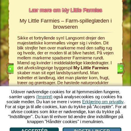
Lær mere om My Little Farmies
My Little Farmies – Farm-spilleglæden i
armies
browseren
I det far
tle
skaber I
Sikke et fortryllende syn! Langsomt drejer den
derligere
opfører 
majestætiske kornmølles vinger sig i vinden. Dit
n samt
landbrug
blik strejfer hen over markerne med den saftig rug
og et uta
og hvede, der er moden til at blive høstet. På vejen
køer, gæ
mellem markerne spadserer Farmierne rundt.
sælge. Fa
Mænd og kvinder i middelalderlige klædedragter. I
som et f
det afvekslingsrige byggespil
My Little Farmies
landsbys
skaber man sit eget landsbysamfund. Man
hvilke pr
indretter et landbrug, idet man planter korn, frugt,
Dalere, o
træer og grøntsager. De høstede naturprodukter
hvilke g
forarbejder man i de forskellige erhverv – lige fra
i bondeg
Udover nødvendige cookies for at hjemmesiden fungerer,
kornmøllen og saftpressen til mejeriet. My Little
gårdejer 
samler upjers
(Imprint)
også analysecookies og cookies fra
Farmies tilbyder én ren farm-spilleglæde med sine
til en bl
sociale medier. Du kan se mere i vores
Erklæring om privatliv
.
talrige muligheder og funktioner! Oplev farm-
RD!
den brog
For at sige ja til alle cookies, kan du trykke på "Acceptér". For at
spillets fascinerende verden og spil gratis med nu!
nu!
afvise cookies som ikke er nødvendige, kan du trykke på
"Indstillinger". Du kan til enhver tid ændre dine indstillinger på
knappen "Håndtér cookies" i menulinien.