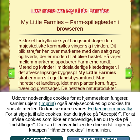
Lær mere om My Little Farmies
My Little Farmies – Farm-spilleglæden i
armies
browseren
I det far
tle
skaber I
Sikke et fortryllende syn! Langsomt drejer den
derligere
opfører 
majestætiske kornmølles vinger sig i vinden. Dit
n samt
landbrug
blik strejfer hen over markerne med den saftig rug
og et uta
og hvede, der er moden til at blive høstet. På vejen
køer, gæ
mellem markerne spadserer Farmierne rundt.
sælge. Fa
Mænd og kvinder i middelalderlige klædedragter. I
som et f
det afvekslingsrige byggespil
My Little Farmies
landsbys
skaber man sit eget landsbysamfund. Man
hvilke pr
indretter et landbrug, idet man planter korn, frugt,
Dalere, o
træer og grøntsager. De høstede naturprodukter
hvilke g
forarbejder man i de forskellige erhverv – lige fra
i bondeg
Udover nødvendige cookies for at hjemmesiden fungerer,
kornmøllen og saftpressen til mejeriet. My Little
gårdejer 
samler upjers
(Imprint)
også analysecookies og cookies fra
Farmies tilbyder én ren farm-spilleglæde med sine
til en bl
sociale medier. Du kan se mere i vores
Erklæring om privatliv
.
talrige muligheder og funktioner! Oplev farm-
RD!
den brog
For at sige ja til alle cookies, kan du trykke på "Acceptér". For at
spillets fascinerende verden og spil gratis med nu!
nu!
afvise cookies som ikke er nødvendige, kan du trykke på
"Indstillinger". Du kan til enhver tid ændre dine indstillinger på
knappen "Håndtér cookies" i menulinien.