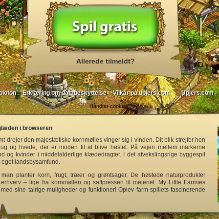
Allerede tilmeldt?
olofon
Erklæring om databeskyttelse
Vilkår på upjers.com
Upjers.com - 
Håndtér cookies
eglæden i browseren
mt drejer den majestætiske kornmølles vinger sig i vinden. Dit blik strejfer hen
ug og hvede, der er moden til at blive høstet. På vejen mellem markerne
 og kvinder i middelalderlige klædedragter. I det afvekslingsrige byggespil
 eget landsbysamfund.
t man planter korn, frugt, træer og grøntsager. De høstede naturprodukter
 erhverv – lige fra kornmøllen og saftpressen til mejeriet. My Little Farmies
 med sine talrige muligheder og funktioner! Oplev farm-spillets fascinerende