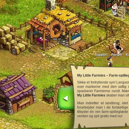
Support
Forum
K
My Little Farmies – Farm-spill
Sikke et fortryllende syn! Langso
over markerne med den saftig r
spadserer Farmierne rundt. Mænd
My Little Farmies
skaber man sit
Man indretter et landbrug, ide
forarbejder man i de forskellige
tilbyder én ren farm-spilleglæde
verden og spil gratis med nu!