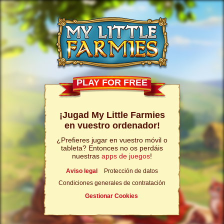
PLAY FOR FREE
¡Jugad My Little Farmies
en vuestro ordenador!
¿Prefieres jugar en vuestro móvil o
tableta? Entonces no os perdáis
nuestras
apps de juegos
!
Aviso legal
Protección de datos
Condiciones generales de contratación
Gestionar Cookies