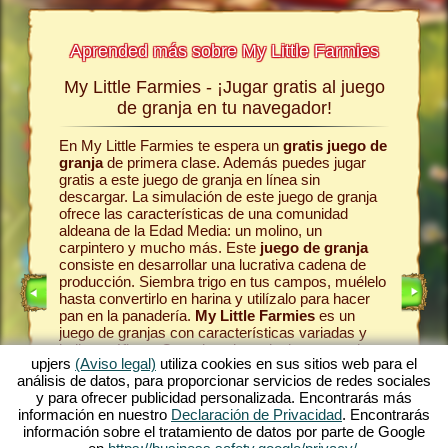
Aprended más sobre My Little Farmies
My Little Farmies - ¡Jugar gratis al juego
La his
a jugar
de granja en tu navegador!
En My Little Farmies te espera un
gratis juego de
Todo com
egos sin
granja
de primera clase. Además puedes jugar
la comun
s
jugar
gratis a este juego de granja en línea sin
el juego 
line.
descargar. La simulación de este juego de granja
pasteles
ofrece las características de una comunidad
en la gr
omo era
aldeana de la Edad Media: un molino, un
Como en 
se
carpintero y mucho más. Este
juego de granja
animale
 es uno
consiste en desarrollar una lucrativa cadena de
las vaca
én es
producción. Siembra trigo en tus campos, muélelo
en la lec
te ofrece
hasta convertirlo en harina y utilízalo para hacer
produzca
én en el
pan en la panadería.
My Little Farmies
es un
una vari
ro
. Juega
juego de granjas con características variadas y
Farmies.
bellos gráficos. Organizas la agricultura en todas
pueblo
y
mósfera
upjers
(Aviso legal)
utiliza cookies en sus sitios web para el
sus facetas: desde el cultivo de hortalizas hasta la
tu caden
ma de
análisis de datos, para proporcionar servicios de redes sociales
cría de animales de granja. Encontrarás en el
máximo d
ar
y para ofrecer publicidad personalizada. Encontrarás más
juego gratis online
animales de granja
fascinan
anja.
información en nuestro
Declaración de Privacidad
. Encontrarás
tradicionales como el cerdo Mangalica o la gallina
entorno 
e alguno
información sobre el tratamiento de datos por parte de Google
sedosa. Crea florecientes paisajes en My Little
tonces,