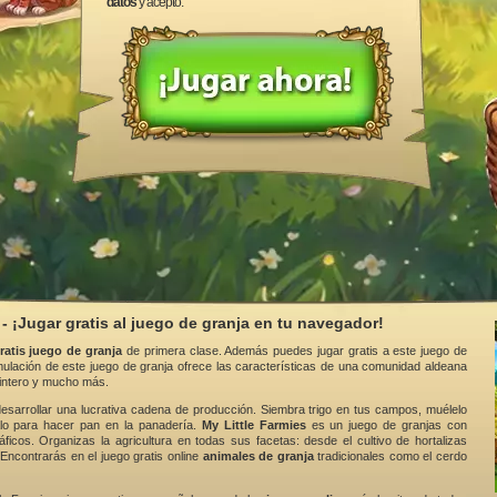
datos
y acepto.
 - ¡Jugar gratis al juego de granja en tu navegador!
ratis juego de granja
de primera clase. Además puedes jugar gratis a este juego de
imulación de este juego de granja ofrece las características de una comunidad aldeana
pintero y mucho más.
esarrollar una lucrativa cadena de producción. Siembra trigo en tus campos, muélelo
zalo para hacer pan en la panadería.
My Little Farmies
es un juego de granjas con
áficos. Organizas la agricultura en todas sus facetas: desde el cultivo de hortalizas
 Encontrarás en el juego gratis online
animales de granja
tradicionales como el cerdo