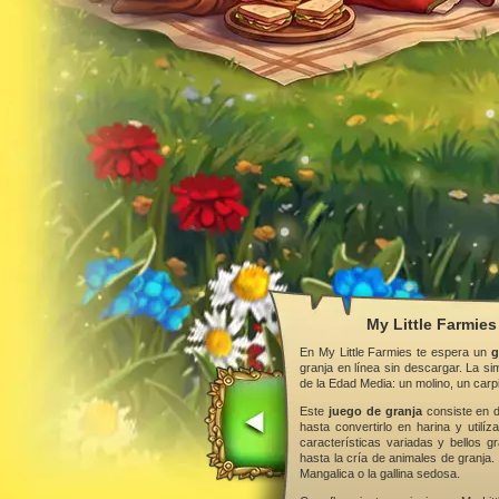
My Little Farmies
En My Little Farmies te espera un
g
granja en línea sin descargar. La s
de la Edad Media: un molino, un car
Este
juego de granja
consiste en d
hasta convertirlo en harina y utilí
características variadas y bellos gr
hasta la cría de animales de granja.
Mangalica o la gallina sedosa.