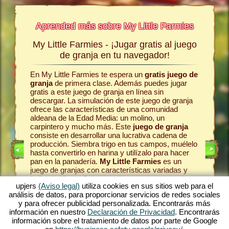
Aprended más sobre My Little Farmies
My Little Farmies - ¡Jugar gratis al juego
La his
a jugar
de granja en tu navegador!
En My Little Farmies te espera un
gratis juego de
Todo com
egos sin
granja
de primera clase. Además puedes jugar
la comun
s
jugar
gratis a este juego de granja en línea sin
el juego 
line.
descargar. La simulación de este juego de granja
pasteles
ofrece las características de una comunidad
en la gr
omo era
aldeana de la Edad Media: un molino, un
Como en 
se
carpintero y mucho más. Este
juego de granja
animale
 es uno
consiste en desarrollar una lucrativa cadena de
las vaca
én es
producción. Siembra trigo en tus campos, muélelo
en la lec
te ofrece
hasta convertirlo en harina y utilízalo para hacer
produzca
én en el
pan en la panadería.
My Little Farmies
es un
una vari
ro
. Juega
juego de granjas con características variadas y
Farmies.
bellos gráficos. Organizas la agricultura en todas
pueblo
y
mósfera
upjers
(Aviso legal)
utiliza cookies en sus sitios web para el
sus facetas: desde el cultivo de hortalizas hasta la
tu caden
ma de
análisis de datos, para proporcionar servicios de redes sociales
cría de animales de granja. Encontrarás en el
máximo d
ar
y para ofrecer publicidad personalizada. Encontrarás más
juego gratis online
animales de granja
fascinan
anja.
información en nuestro
Declaración de Privacidad
. Encontrarás
tradicionales como el cerdo Mangalica o la gallina
entorno 
e alguno
información sobre el tratamiento de datos por parte de Google
sedosa. Crea florecientes paisajes en My Little
tonces,