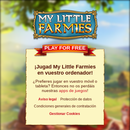
PLAY FOR FREE
¡Jugad My Little Farmies
en vuestro ordenador!
¿Prefieres jugar en vuestro móvil o
tableta? Entonces no os perdáis
nuestras
apps de juegos
!
Aviso legal
Protección de datos
Condiciones generales de contratación
Gestionar Cookies