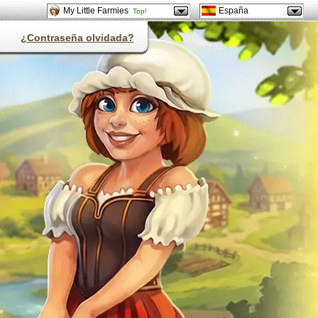
My Little Farmies
España
Top!
¿Contraseña olvidada?