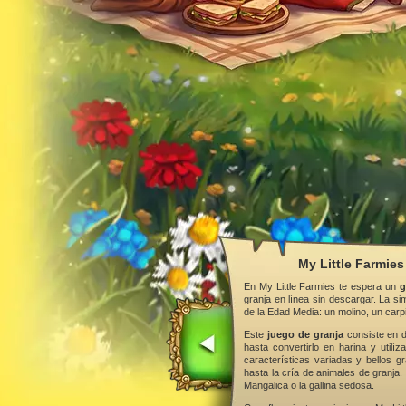
My Little Farmies
En My Little Farmies te espera un
g
granja en línea sin descargar. La s
de la Edad Media: un molino, un car
Este
juego de granja
consiste en d
hasta convertirlo en harina y utilí
características variadas y bellos gr
hasta la cría de animales de granja.
Mangalica o la gallina sedosa.