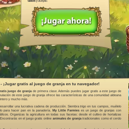
datos
y acepto.
 - ¡Jugar gratis al juego de granja en tu navegador!
ratis juego de granja
de primera clase. Además puedes jugar gratis a este juego de
imulación de este juego de granja ofrece las características de una comunidad aldeana
pintero y mucho más.
esarrollar una lucrativa cadena de producción. Siembra trigo en tus campos, muélelo
zalo para hacer pan en la panadería.
My Little Farmies
es un juego de granjas con
áficos. Organizas la agricultura en todas sus facetas: desde el cultivo de hortalizas
 Encontrarás en el juego gratis online
animales de granja
tradicionales como el cerdo