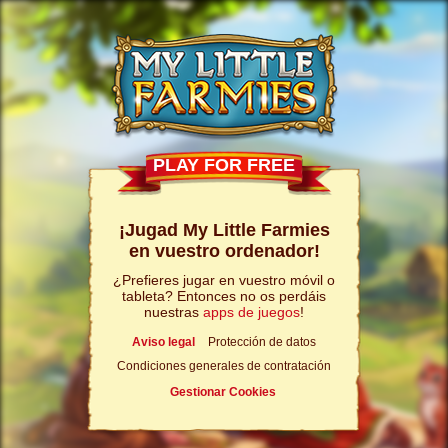
PLAY FOR FREE
¡Jugad My Little Farmies
en vuestro ordenador!
¿Prefieres jugar en vuestro móvil o
tableta? Entonces no os perdáis
nuestras
apps de juegos
!
Aviso legal
Protección de datos
Condiciones generales de contratación
Gestionar Cookies