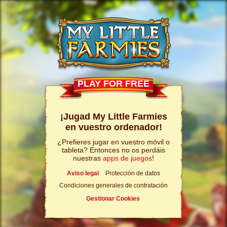
PLAY FOR FREE
¡Jugad My Little Farmies
en vuestro ordenador!
¿Prefieres jugar en vuestro móvil o
tableta? Entonces no os perdáis
nuestras
apps de juegos
!
Aviso legal
Protección de datos
Condiciones generales de contratación
Gestionar Cookies