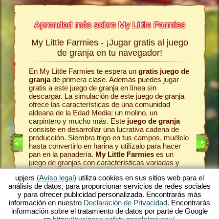
Aprended más sobre My Little Farmies
My Little Farmies - ¡Jugar gratis al juego
La his
a jugar
de granja en tu navegador!
En My Little Farmies te espera un
gratis juego de
Todo com
egos sin
granja
de primera clase. Además puedes jugar
la comun
s
jugar
gratis a este juego de granja en línea sin
el juego 
line.
descargar. La simulación de este juego de granja
pasteles
ofrece las características de una comunidad
en la gr
omo era
aldeana de la Edad Media: un molino, un
Como en 
se
carpintero y mucho más. Este
juego de granja
animale
 es uno
consiste en desarrollar una lucrativa cadena de
las vaca
én es
producción. Siembra trigo en tus campos, muélelo
en la lec
te ofrece
hasta convertirlo en harina y utilízalo para hacer
produzca
én en el
pan en la panadería.
My Little Farmies
es un
una vari
ro
. Juega
juego de granjas con características variadas y
Farmies.
bellos gráficos. Organizas la agricultura en todas
pueblo
y
mósfera
upjers
(Aviso legal)
utiliza cookies en sus sitios web para el
sus facetas: desde el cultivo de hortalizas hasta la
tu caden
ma de
análisis de datos, para proporcionar servicios de redes sociales
cría de animales de granja. Encontrarás en el
máximo d
ar
y para ofrecer publicidad personalizada. Encontrarás más
juego gratis online
animales de granja
fascinan
anja.
información en nuestro
Declaración de Privacidad
. Encontrarás
tradicionales como el cerdo Mangalica o la gallina
entorno 
e alguno
información sobre el tratamiento de datos por parte de Google
sedosa. Crea florecientes paisajes en My Little
tonces,