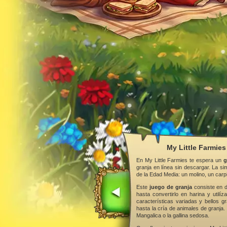
My Little Farmies
En My Little Farmies te espera un
g
granja en línea sin descargar. La s
de la Edad Media: un molino, un car
Este
juego de granja
consiste en d
hasta convertirlo en harina y utilí
características variadas y bellos gr
hasta la cría de animales de granja.
Mangalica o la gallina sedosa.