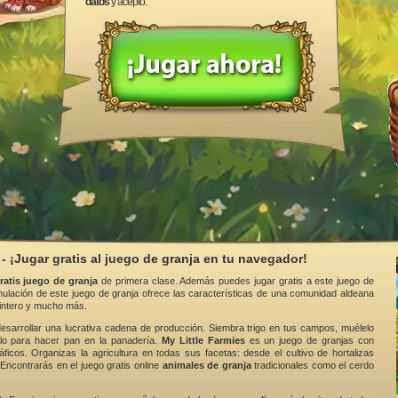
datos
y acepto.
 - ¡Jugar gratis al juego de granja en tu navegador!
ratis juego de granja
de primera clase. Además puedes jugar gratis a este juego de
imulación de este juego de granja ofrece las características de una comunidad aldeana
pintero y mucho más.
esarrollar una lucrativa cadena de producción. Siembra trigo en tus campos, muélelo
zalo para hacer pan en la panadería.
My Little Farmies
es un juego de granjas con
áficos. Organizas la agricultura en todas sus facetas: desde el cultivo de hortalizas
 Encontrarás en el juego gratis online
animales de granja
tradicionales como el cerdo