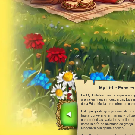
My Little Farmies
En My Little Farmies te espera un
g
granja en línea sin descargar. La s
de la Edad Media: un molino, un car
Este
juego de granja
consiste en d
hasta convertirlo en harina y utilí
características variadas y bellos gr
hasta la cría de animales de granja.
Mangalica o la gallina sedosa.