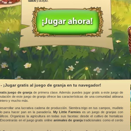
datos
y acepto.
 - ¡Jugar gratis al juego de granja en tu navegador!
ratis juego de granja
de primera clase. Además puedes jugar gratis a este juego de
imulación de este juego de granja ofrece las características de una comunidad aldeana
pintero y mucho más.
esarrollar una lucrativa cadena de producción. Siembra trigo en tus campos, muélelo
zalo para hacer pan en la panadería.
My Little Farmies
es un juego de granjas con
áficos. Organizas la agricultura en todas sus facetas: desde el cultivo de hortalizas
 Encontrarás en el juego gratis online
animales de granja
tradicionales como el cerdo