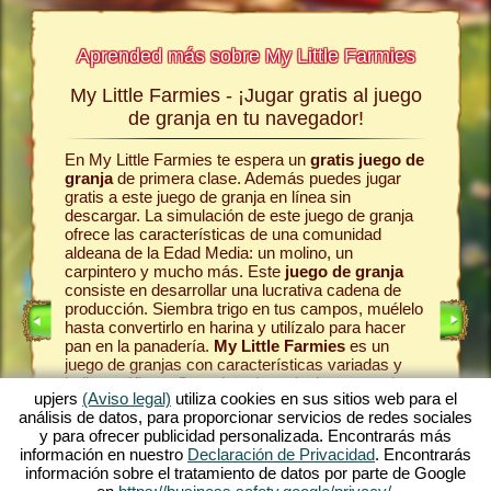
Aprended más sobre My Little Farmies
My Little Farmies - ¡Jugar gratis al juego
La his
a jugar
de granja en tu navegador!
En My Little Farmies te espera un
gratis juego de
Todo com
egos sin
granja
de primera clase. Además puedes jugar
la comun
s
jugar
gratis a este juego de granja en línea sin
el juego 
line.
descargar. La simulación de este juego de granja
pasteles
ofrece las características de una comunidad
en la gr
omo era
aldeana de la Edad Media: un molino, un
Como en 
se
carpintero y mucho más. Este
juego de granja
animale
 es uno
consiste en desarrollar una lucrativa cadena de
las vaca
én es
producción. Siembra trigo en tus campos, muélelo
en la lec
te ofrece
hasta convertirlo en harina y utilízalo para hacer
produzca
én en el
pan en la panadería.
My Little Farmies
es un
una vari
ro
. Juega
juego de granjas con características variadas y
Farmies.
bellos gráficos. Organizas la agricultura en todas
pueblo
y
mósfera
upjers
(Aviso legal)
utiliza cookies en sus sitios web para el
sus facetas: desde el cultivo de hortalizas hasta la
tu caden
ma de
análisis de datos, para proporcionar servicios de redes sociales
cría de animales de granja. Encontrarás en el
máximo d
ar
y para ofrecer publicidad personalizada. Encontrarás más
juego gratis online
animales de granja
fascinan
anja.
información en nuestro
Declaración de Privacidad
. Encontrarás
tradicionales como el cerdo Mangalica o la gallina
entorno 
e alguno
información sobre el tratamiento de datos por parte de Google
sedosa. Crea florecientes paisajes en My Little
tonces,