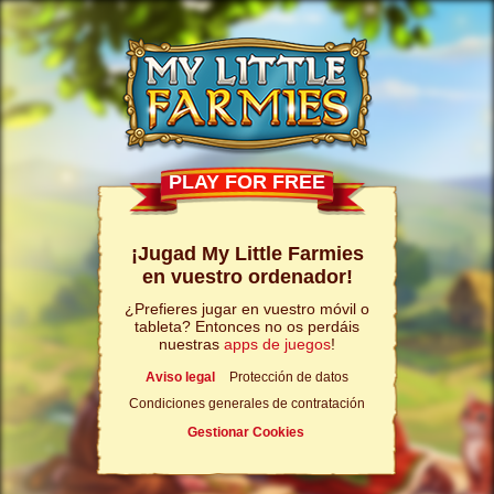
PLAY FOR FREE
¡Jugad My Little Farmies
en vuestro ordenador!
¿Prefieres jugar en vuestro móvil o
tableta? Entonces no os perdáis
nuestras
apps de juegos
!
Aviso legal
Protección de datos
Condiciones generales de contratación
Gestionar Cookies