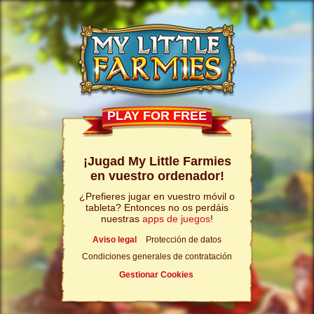
PLAY FOR FREE
¡Jugad My Little Farmies
en vuestro ordenador!
¿Prefieres jugar en vuestro móvil o
tableta? Entonces no os perdáis
nuestras
apps de juegos
!
Aviso legal
Protección de datos
Condiciones generales de contratación
Gestionar Cookies