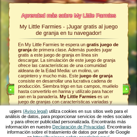
Aprended más sobre My Little Farmies
My Little Farmies - ¡Jugar gratis al juego
La his
a jugar
de granja en tu navegador!
En My Little Farmies te espera un
gratis juego de
Todo com
egos sin
granja
de primera clase. Además puedes jugar
la comun
s
jugar
gratis a este juego de granja en línea sin
el juego 
line.
descargar. La simulación de este juego de granja
pasteles
ofrece las características de una comunidad
en la gr
omo era
aldeana de la Edad Media: un molino, un
Como en 
se
carpintero y mucho más. Este
juego de granja
animale
 es uno
consiste en desarrollar una lucrativa cadena de
las vaca
én es
producción. Siembra trigo en tus campos, muélelo
en la lec
te ofrece
hasta convertirlo en harina y utilízalo para hacer
produzca
én en el
pan en la panadería.
My Little Farmies
es un
una vari
ro
. Juega
juego de granjas con características variadas y
Farmies.
bellos gráficos. Organizas la agricultura en todas
pueblo
y
mósfera
upjers
(Aviso legal)
utiliza cookies en sus sitios web para el
sus facetas: desde el cultivo de hortalizas hasta la
tu caden
ma de
análisis de datos, para proporcionar servicios de redes sociales
cría de animales de granja. Encontrarás en el
máximo d
ar
y para ofrecer publicidad personalizada. Encontrarás más
juego gratis online
animales de granja
fascinan
anja.
información en nuestro
Declaración de Privacidad
. Encontrarás
tradicionales como el cerdo Mangalica o la gallina
entorno 
e alguno
información sobre el tratamiento de datos por parte de Google
sedosa. Crea florecientes paisajes en My Little
tonces,