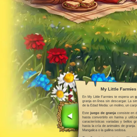
My Little Farmies
En My Little Farmies te espera un
g
granja en línea sin descargar. La s
de la Edad Media: un molino, un car
Este
juego de granja
consiste en d
hasta convertirlo en harina y utilí
características variadas y bellos gr
hasta la cría de animales de granja.
Mangalica o la gallina sedosa.