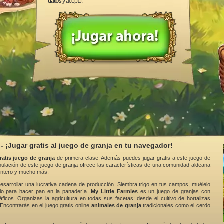
datos
y acepto.
 - ¡Jugar gratis al juego de granja en tu navegador!
ratis juego de granja
de primera clase. Además puedes jugar gratis a este juego de
imulación de este juego de granja ofrece las características de una comunidad aldeana
pintero y mucho más.
esarrollar una lucrativa cadena de producción. Siembra trigo en tus campos, muélelo
zalo para hacer pan en la panadería.
My Little Farmies
es un juego de granjas con
áficos. Organizas la agricultura en todas sus facetas: desde el cultivo de hortalizas
 Encontrarás en el juego gratis online
animales de granja
tradicionales como el cerdo