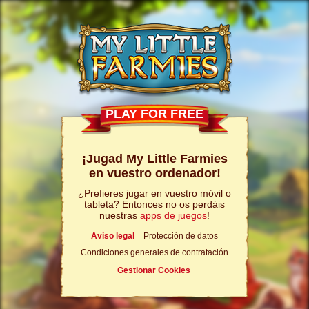
PLAY FOR FREE
¡Jugad My Little Farmies
en vuestro ordenador!
¿Prefieres jugar en vuestro móvil o
tableta? Entonces no os perdáis
nuestras
apps de juegos
!
Aviso legal
Protección de datos
Condiciones generales de contratación
Gestionar Cookies