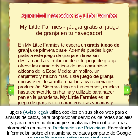
Aprended más sobre My Little Farmies
My Little Farmies - ¡Jugar gratis al juego
La his
a jugar
de granja en tu navegador!
En My Little Farmies te espera un
gratis juego de
Todo com
egos sin
granja
de primera clase. Además puedes jugar
la comun
s
jugar
gratis a este juego de granja en línea sin
el juego 
line.
descargar. La simulación de este juego de granja
pasteles
ofrece las características de una comunidad
en la gr
omo era
aldeana de la Edad Media: un molino, un
Como en 
se
carpintero y mucho más. Este
juego de granja
animale
 es uno
consiste en desarrollar una lucrativa cadena de
las vaca
én es
producción. Siembra trigo en tus campos, muélelo
en la lec
te ofrece
hasta convertirlo en harina y utilízalo para hacer
produzca
én en el
pan en la panadería.
My Little Farmies
es un
una vari
ro
. Juega
juego de granjas con características variadas y
Farmies.
bellos gráficos. Organizas la agricultura en todas
pueblo
y
mósfera
upjers
(Aviso legal)
utiliza cookies en sus sitios web para el
sus facetas: desde el cultivo de hortalizas hasta la
tu caden
ma de
análisis de datos, para proporcionar servicios de redes sociales
cría de animales de granja. Encontrarás en el
máximo d
ar
y para ofrecer publicidad personalizada. Encontrarás más
juego gratis online
animales de granja
fascinan
anja.
información en nuestro
Declaración de Privacidad
. Encontrarás
tradicionales como el cerdo Mangalica o la gallina
entorno 
e alguno
información sobre el tratamiento de datos por parte de Google
sedosa. Crea florecientes paisajes en My Little
tonces,