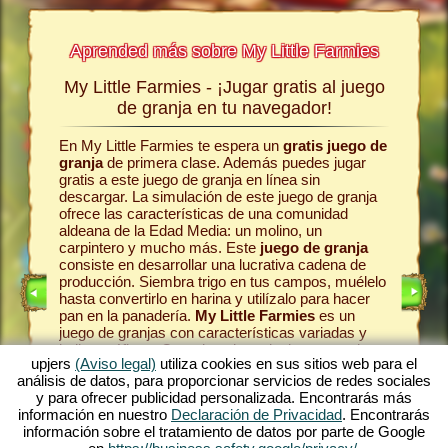
Aprended más sobre My Little Farmies
My Little Farmies - ¡Jugar gratis al juego
La his
a jugar
de granja en tu navegador!
En My Little Farmies te espera un
gratis juego de
Todo com
egos sin
granja
de primera clase. Además puedes jugar
la comun
s
jugar
gratis a este juego de granja en línea sin
el juego 
line.
descargar. La simulación de este juego de granja
pasteles
ofrece las características de una comunidad
en la gr
omo era
aldeana de la Edad Media: un molino, un
Como en 
se
carpintero y mucho más. Este
juego de granja
animale
 es uno
consiste en desarrollar una lucrativa cadena de
las vaca
én es
producción. Siembra trigo en tus campos, muélelo
en la lec
te ofrece
hasta convertirlo en harina y utilízalo para hacer
produzca
én en el
pan en la panadería.
My Little Farmies
es un
una vari
ro
. Juega
juego de granjas con características variadas y
Farmies.
bellos gráficos. Organizas la agricultura en todas
pueblo
y
mósfera
upjers
(Aviso legal)
utiliza cookies en sus sitios web para el
sus facetas: desde el cultivo de hortalizas hasta la
tu caden
ma de
análisis de datos, para proporcionar servicios de redes sociales
cría de animales de granja. Encontrarás en el
máximo d
ar
y para ofrecer publicidad personalizada. Encontrarás más
juego gratis online
animales de granja
fascinan
anja.
información en nuestro
Declaración de Privacidad
. Encontrarás
tradicionales como el cerdo Mangalica o la gallina
entorno 
e alguno
información sobre el tratamiento de datos por parte de Google
sedosa. Crea florecientes paisajes en My Little
tonces,