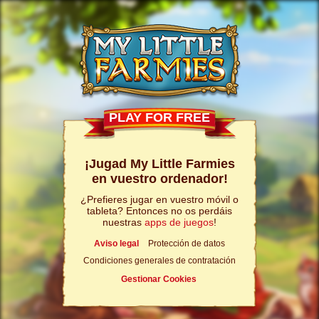
PLAY FOR FREE
¡Jugad My Little Farmies
en vuestro ordenador!
¿Prefieres jugar en vuestro móvil o
tableta? Entonces no os perdáis
nuestras
apps de juegos
!
Aviso legal
Protección de datos
Condiciones generales de contratación
Gestionar Cookies