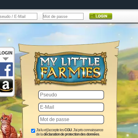
J'ai lu et j'accepte les
CGU
. J'ai pris connaissance
de la
déclaration de protection des données
.