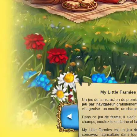
My Little Farmies
Un jeu de construction de premie
jeu par navigateur
gratuitement
villageoise : un moulin, un charpe
Dans ce
jeu de ferme
, il s’ag
champs, moulez-le en farine et fa
My Little Farmies est un
jeu d
concevez l’agriculture dans to