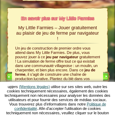
En savoir plus sur My Little Farmies
My Little Farmies – Jouer gratuitement
L’hist
rmies
au plaisir de jeu de ferme par navigateur
!
mies,
Tout com
les sites
communau
jeu de
Un jeu de construction de premier ordre vous
Pour cel
savoir
attend dans My Little Farmies. De plus, vous
gâteaux e
pouvez jouer à ce
jeu par navigateur
gratuitement
Commence
! La simulation de ferme offre tout ce qui existait
et semez
dans une communauté villageoise : un moulin, un
simulati
charpentier, et bien plus encore. Dans ce
jeu de
des
ani
ferme
, il s’agit de construire une chaîne de
œufs et 
production lucrative. Plantez du blé dans vos
UITS
transform
champs, moulez-le en farine et faites-en du pain
raisins e
upjers
(Mentions légales)
utilise sur ses sites web, outre les
dans la boulangerie. My Little Farmies est un
jeu
nobles. 
cookies techniquement nécessaires, également des cookies
de village
avec des fonctions variées et de
IGNE
prend vie
techniquement non nécessaires pour analyser les données des
magnifiques graphismes. Vous concevez
clients a
utilisateurs et pour fournir des services de médias sociaux.
l’agriculture dans tous ces aspects : de la culture
acheter 
Vous trouverez plus d'informations dans notre
Politique de
de légumes à l’élevage d’animaux. Vous y
de produc
confidentialité
. Afin d'accepter l'utilisation de cookies
rencontrerez des animaux d’élevage traditionnels,
construc
techniquement non nécessaires, veuillez cliquer sur le bouton
comme le porc laineux ou la poule laineuse. Jouez