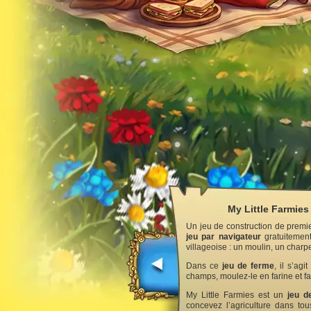
My Little Farmies
Un jeu de construction de premie
jeu par navigateur
gratuitement
villageoise : un moulin, un charpe
Dans ce
jeu de ferme
, il s’ag
champs, moulez-le en farine et fa
My Little Farmies est un
jeu d
concevez l’agriculture dans to