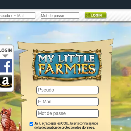
J'ai lu et j'accepte les
CGU
. J'ai pris connaissance
de la
déclaration de protection des données
.