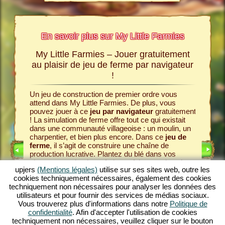
En savoir plus sur My Little Farmies
My Little Farmies – Jouer gratuitement
L’hist
rmies
au plaisir de jeu de ferme par navigateur
!
mies,
Tout com
les sites
communau
jeu de
Un jeu de construction de premier ordre vous
Pour cel
savoir
attend dans My Little Farmies. De plus, vous
gâteaux e
pouvez jouer à ce
jeu par navigateur
gratuitement
Commence
! La simulation de ferme offre tout ce qui existait
et semez
dans une communauté villageoise : un moulin, un
simulati
charpentier, et bien plus encore. Dans ce
jeu de
des
ani
ferme
, il s’agit de construire une chaîne de
œufs et 
production lucrative. Plantez du blé dans vos
UITS
transform
champs, moulez-le en farine et faites-en du pain
raisins e
upjers
(Mentions légales)
utilise sur ses sites web, outre les
dans la boulangerie. My Little Farmies est un
jeu
nobles. 
cookies techniquement nécessaires, également des cookies
de village
avec des fonctions variées et de
IGNE
prend vie
techniquement non nécessaires pour analyser les données des
magnifiques graphismes. Vous concevez
clients a
utilisateurs et pour fournir des services de médias sociaux.
l’agriculture dans tous ces aspects : de la culture
acheter 
Vous trouverez plus d'informations dans notre
Politique de
de légumes à l’élevage d’animaux. Vous y
de produc
confidentialité
. Afin d'accepter l'utilisation de cookies
rencontrerez des animaux d’élevage traditionnels,
construc
techniquement non nécessaires, veuillez cliquer sur le bouton
comme le porc laineux ou la poule laineuse. Jouez