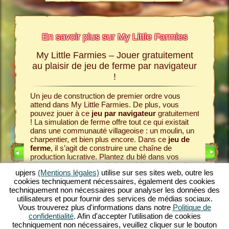
En savoir plus sur My Little Farmies
My Little Farmies – Jouer gratuitement
L’hist
rmies
au plaisir de jeu de ferme par navigateur
!
mies,
Tout com
les sites
communau
jeu de
Un jeu de construction de premier ordre vous
Pour cel
savoir
attend dans My Little Farmies. De plus, vous
gâteaux e
pouvez jouer à ce
jeu par navigateur
gratuitement
Commence
! La simulation de ferme offre tout ce qui existait
et semez
dans une communauté villageoise : un moulin, un
simulati
charpentier, et bien plus encore. Dans ce
jeu de
des
ani
ferme
, il s’agit de construire une chaîne de
œufs et 
production lucrative. Plantez du blé dans vos
UITS
transform
champs, moulez-le en farine et faites-en du pain
raisins e
upjers
(Mentions légales)
utilise sur ses sites web, outre les
dans la boulangerie. My Little Farmies est un
jeu
nobles. 
cookies techniquement nécessaires, également des cookies
de village
avec des fonctions variées et de
IGNE
prend vie
techniquement non nécessaires pour analyser les données des
magnifiques graphismes. Vous concevez
clients a
utilisateurs et pour fournir des services de médias sociaux.
l’agriculture dans tous ces aspects : de la culture
acheter 
Vous trouverez plus d'informations dans notre
Politique de
de légumes à l’élevage d’animaux. Vous y
de produc
confidentialité
. Afin d'accepter l'utilisation de cookies
rencontrerez des animaux d’élevage traditionnels,
construc
techniquement non nécessaires, veuillez cliquer sur le bouton
comme le porc laineux ou la poule laineuse. Jouez