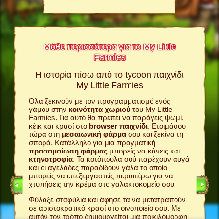
Μάθε περισσότερα για το My Little
Farmies
σκέδαση
Η ιστορία πίσω από το tycoon παιχνίδι
άν!
My Little Farmies
Το My Li
εμπειρί
δι
σας
Όλα ξεκινούν με τον προγραμματισμό ενός
παίκτες
γάμου στην
κοινότητα χωριού
του My Little
παιχνίδ
ξεις
Farmies. Για αυτό θα πρέπει να παράγεις ψωμί,
σου
φάρ
έχει όλα
κέικ και κρασί στο
browser παιχνίδι
. Ετοιμάσου
χωριό
σ
τώρα στη
μεσαιωνική φάρμα
σου και ξεκίνα τη
βρίσκοντ
σπορά. Κατάλληλο για μια πραγματική
σου; Πού
ίδι
προσομοίωση φάρμας
μπορείς να κάνεις και
πελάτες 
ιας
κτηνοτροφία
. Τα κοτόπουλα σού παρέχουν αυγά
φάρμα σ
εψε
και οι αγελάδες παραδίδουν γάλα το οποίο
ακόμη κα
ε αλεύρι
μπορείς να επεξεργαστείς περαιτέρω για να
πουλήσει
στο
χτυπήσεις την κρέμα στο γαλακτοκομείο σου.
Το γεγον
Φύλαξε σταφύλια και άφησέ τα να μετατραπούν
βρίσκετα
χωριού
σε αριστοκρατικό κρασί στο οινοποιείο σου. Με
My Little
 γραφικά.
αυτόν τον τρόπο δημιουργείται μια ποικιλόμορφη