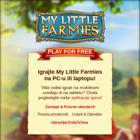
PLAY FOR FREE
Igrajte My Little Farmies
na PC-u ili laptopu!
Više volite igrati na mobilnom
uređaju ili na tabletu? Onda
pogledajte naše
aplikacije igara
!
Zasluge & Pravne obavijesti
Pravila privatnosti
Uvijeti & Odredbe
Upravljaj Kolačićima