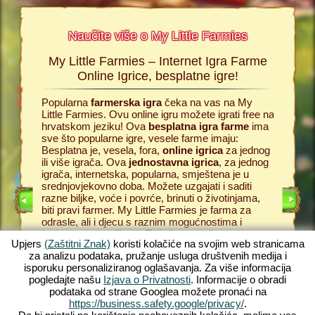
Naučite više o My Little Farmies
My Little Farmies – Internet Igra Farme
Povi
armies
Online Igrice, besplatne igre!
s,
Popularna
farmerska igra
čeka na vas na My
Sve poči
oj
Little Farmies. Ovu online igru možete igrati free na
besplatn
ije o
hrvatskom jeziku! Ova
besplatna igra farme
ima
trebate p
 igra
sve što popularne igre, vesele farme imaju:
online f
Besplatna je, vesela, fora,
online igrica
za jednog
for pc i 
ili više igrača. Ova
jednostavna igrica
, za jednog
ljubitelj
DNJE
igrača, internetska, popularna, smještena je u
se možet
srednjovjekovno doba. Možete uzgajati i saditi
donositi 
razne biljke, voće i povrće, brinuti o životinjama,
obraditi 
biti pravi farmer. My Little Farmies je farma za
pa ga pre
odrasle, ali i djecu s raznim mogućnostima i
Tako izg
prekrasnom grafikom. To je funny online game,
farme
na
Upjers
(Zaštitni Znak)
koristi kolačiće na svojim web stranicama
besplatna farma
sa mnogim mogućnostima: od
posjetiti
za analizu podataka, pružanje usluga društvenih medija i
uzgoja povrća do uzgoja stoke. Susresti ćete
Započnit
isporuku personaliziranog oglašavanja. Za više informacija
tradicionalne farmerske životinje kao što je Svinja
uživali u
pogledajte našu
Izjava o Privatnosti
. Informacije o obradi
Mangalica ili Svilasta Kokoš. Stvorite uspješnu
Doživite 
podataka od strane Googlea možete pronaći na
farmu na selu na My Little Farmies – to je jedna od
srednjo
https://business.safety.google/privacy/
.
najboljih besplatnih, online igara
, zaigrajte
na uređaj