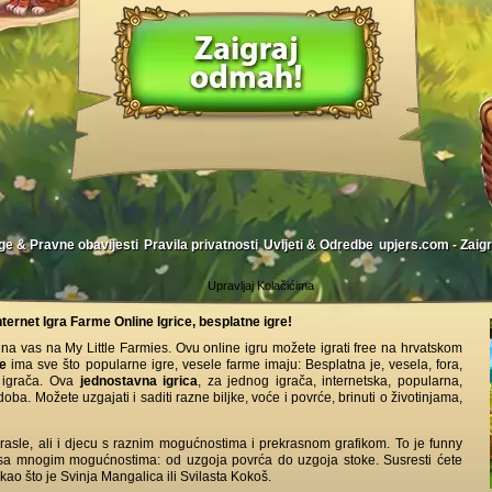
ge & Pravne obavijesti
Pravila privatnosti
Uvijeti & Odredbe
upjers.com - Zaigr
Upravljaj Kolačićima
nternet Igra Farme Online Igrice, besplatne igre!
na vas na My Little Farmies. Ovu online igru možete igrati free na hrvatskom
me
ima sve što popularne igre, vesele farme imaju: Besplatna je, vesela, fora,
e igrača. Ova
jednostavna igrica
, za jednog igrača, internetska, popularna,
ba. Možete uzgajati i saditi razne biljke, voće i povrće, brinuti o životinjama,
drasle, ali i djecu s raznim mogućnostima i prekrasnom grafikom. To je funny
a mnogim mogućnostima: od uzgoja povrća do uzgoja stoke. Susresti ćete
kao što je Svinja Mangalica ili Svilasta Kokoš.