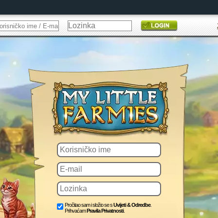
Pročitao sam i složio se s
Uvijeti & Odredbe
.
Prihvaćam
Pravila Privatnosti
.