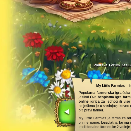
Podrška
Forum
Zaslu
My Little Farmies – I
Popularna
farmerska igra
čeka 
jeziku! Ova
besplatna igra far
online igrica
za jednog ili viš
smještena je u srednjovjekovno do
biti pravi farmer.
My Little Farmies je farma za o
online game,
besplatna farma
s
tradicionalne farmerske životinje 