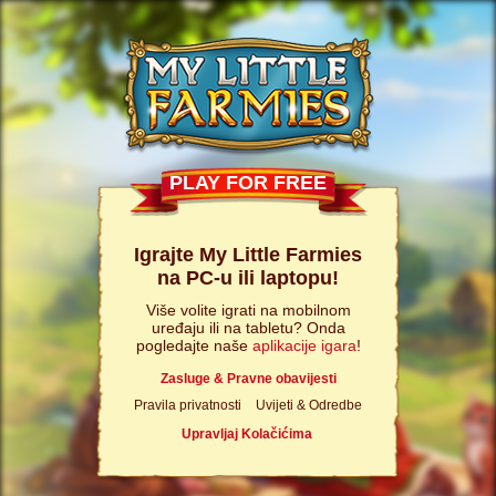
PLAY FOR FREE
Igrajte My Little Farmies
na PC-u ili laptopu!
Više volite igrati na mobilnom
uređaju ili na tabletu? Onda
pogledajte naše
aplikacije igara
!
Zasluge & Pravne obavijesti
Pravila privatnosti
Uvijeti & Odredbe
Upravljaj Kolačićima