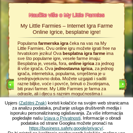
Naučite više o My Little Farmies
My Little Farmies – Internet Igra Farme
Povi
armies
Online Igrice, besplatne igre!
s,
Popularna
farmerska igra
čeka na vas na My
Sve poči
oj
Little Farmies. Ovu online igru možete igrati free na
besplatn
ije o
hrvatskom jeziku! Ova
besplatna igra farme
ima
trebate p
 igra
sve što popularne igre, vesele farme imaju:
online f
Besplatna je, vesela, fora,
online igrica
za jednog
for pc i 
ili više igrača. Ova
jednostavna igrica
, za jednog
ljubitelj
DNJE
igrača, internetska, popularna, smještena je u
se možet
srednjovjekovno doba. Možete uzgajati i saditi
donositi 
razne biljke, voće i povrće, brinuti o životinjama,
obraditi 
biti pravi farmer. My Little Farmies je farma za
pa ga pre
odrasle, ali i djecu s raznim mogućnostima i
Tako izg
prekrasnom grafikom. To je funny online game,
farme
na
Upjers
(Zaštitni Znak)
koristi kolačiće na svojim web stranicama
besplatna farma
sa mnogim mogućnostima: od
posjetiti
za analizu podataka, pružanje usluga društvenih medija i
uzgoja povrća do uzgoja stoke. Susresti ćete
Započnit
isporuku personaliziranog oglašavanja. Za više informacija
tradicionalne farmerske životinje kao što je Svinja
uživali u
pogledajte našu
Izjava o Privatnosti
. Informacije o obradi
Mangalica ili Svilasta Kokoš. Stvorite uspješnu
Doživite 
podataka od strane Googlea možete pronaći na
farmu na selu na My Little Farmies – to je jedna od
srednjo
https://business.safety.google/privacy/
.
najboljih besplatnih, online igara
, zaigrajte
na uređaj