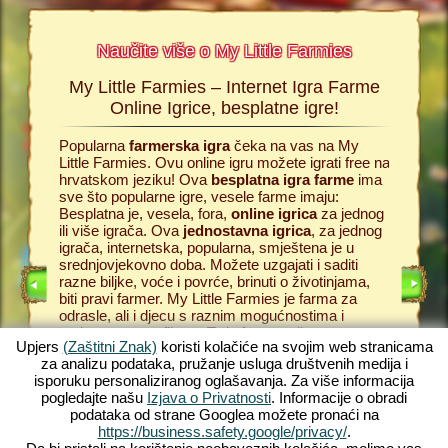
Naučite više o My Little Farmies
My Little Farmies – Internet Igra Farme
Povi
armies
Online Igrice, besplatne igre!
s,
Popularna
farmerska igra
čeka na vas na My
Sve poči
oj
Little Farmies. Ovu online igru možete igrati free na
besplatn
ije o
hrvatskom jeziku! Ova
besplatna igra farme
ima
trebate p
 igra
sve što popularne igre, vesele farme imaju:
online f
Besplatna je, vesela, fora,
online igrica
za jednog
for pc i 
ili više igrača. Ova
jednostavna igrica
, za jednog
ljubitelj
DNJE
igrača, internetska, popularna, smještena je u
se možet
srednjovjekovno doba. Možete uzgajati i saditi
donositi 
razne biljke, voće i povrće, brinuti o životinjama,
obraditi 
biti pravi farmer. My Little Farmies je farma za
pa ga pre
odrasle, ali i djecu s raznim mogućnostima i
Tako izg
prekrasnom grafikom. To je funny online game,
farme
na
Upjers
(Zaštitni Znak)
koristi kolačiće na svojim web stranicama
besplatna farma
sa mnogim mogućnostima: od
posjetiti
za analizu podataka, pružanje usluga društvenih medija i
uzgoja povrća do uzgoja stoke. Susresti ćete
Započnit
isporuku personaliziranog oglašavanja. Za više informacija
tradicionalne farmerske životinje kao što je Svinja
uživali u
pogledajte našu
Izjava o Privatnosti
. Informacije o obradi
Mangalica ili Svilasta Kokoš. Stvorite uspješnu
Doživite 
podataka od strane Googlea možete pronaći na
farmu na selu na My Little Farmies – to je jedna od
srednjo
https://business.safety.google/privacy/
.
najboljih besplatnih, online igara
, zaigrajte
na uređaj