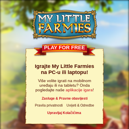
PLAY FOR FREE
Igrajte My Little Farmies
na PC-u ili laptopu!
Više volite igrati na mobilnom
uređaju ili na tabletu? Onda
pogledajte naše
aplikacije igara
!
Zasluge & Pravne obavijesti
Pravila privatnosti
Uvijeti & Odredbe
Upravljaj Kolačićima