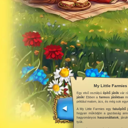
My Little Farmies
Egy első osztályú
építő játék
vár r
játék
! Ebben a
farmos játékban
mi
például malom, ács, és még sok egy
A My Little Farmies egy
faluépítő 
hogyan működjön a gazdaság annak 
hagyományos
haszonállatok
, járu
tyúk.