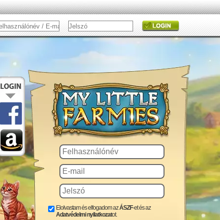
Elolvastam és elfogadom az
ÁSZF
-et és az
Adatvédelmi nyilatkozat
ot.