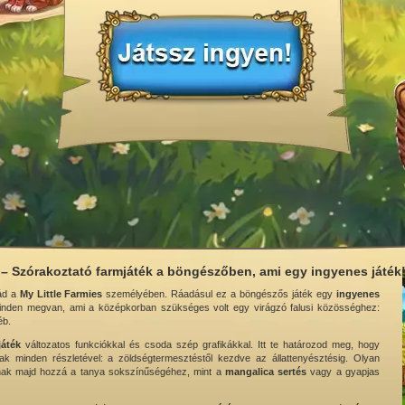
 – Szórakoztató farmjáték a böngészőben, ami egy ingyenes játék
ád a
My Little Farmies
személyében. Ráadásul ez a böngészős játék egy
ingyenes
nden megvan, ami a középkorban szükséges volt egy virágzó falusi közösséghez:
éb.
játék
változatos funkciókkal és csoda szép grafikákkal. Itt te határozod meg, hogy
minden részletével: a zöldségtermesztéstől kezdve az állattenyésztésig. Olyan
lnak majd hozzá a tanya sokszínűségéhez, mint a
mangalica sertés
vagy a gyapjas