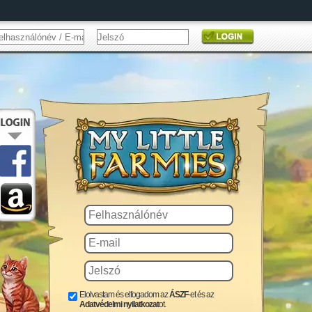
Elolvastam és elfogadom az
ÁSZF
-et és az
Adatvédelmi nyilatkozat
ot.