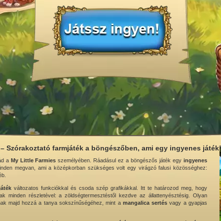
 – Szórakoztató farmjáték a böngészőben, ami egy ingyenes játék
ád a
My Little Farmies
személyében. Ráadásul ez a böngészős játék egy
ingyenes
nden megvan, ami a középkorban szükséges volt egy virágzó falusi közösséghez:
éb.
játék
változatos funkciókkal és csoda szép grafikákkal. Itt te határozod meg, hogy
minden részletével: a zöldségtermesztéstől kezdve az állattenyésztésig. Olyan
lnak majd hozzá a tanya sokszínűségéhez, mint a
mangalica sertés
vagy a gyapjas