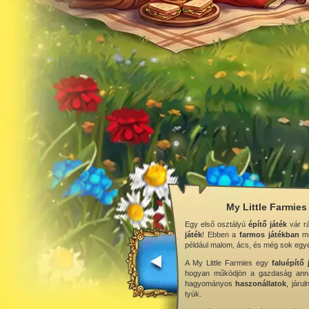
My Little Farmies
Egy első osztályú
építő játék
vár r
játék
! Ebben a
farmos játékban
mi
például malom, ács, és még sok egy
A My Little Farmies egy
faluépítő 
hogyan működjön a gazdaság annak 
hagyományos
haszonállatok
, járu
tyúk.