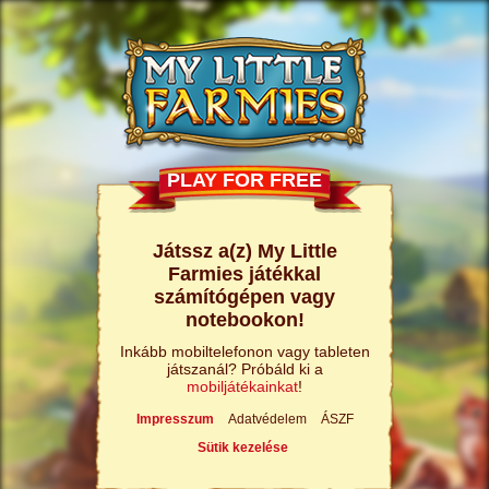
PLAY FOR FREE
Játssz a(z) My Little
Farmies játékkal
számítógépen vagy
notebookon!
Inkább mobiltelefonon vagy tableten
játszanál? Próbáld ki a
mobiljátékainkat
!
Impresszum
Adatvédelem
ÁSZF
Sütik kezelése