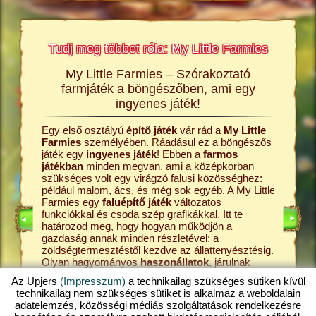
Tudj meg többet róla: My Little Farmies
My Little Farmies – Szórakoztató
A My L
rmies
farmjáték a böngészőben, ami egy
Minden 
ingyenes játék!
Farmies
król és a
kenyérre
Egy első osztályú
építő játék
vár rád a
My Little
ldalakon
Ezek meg
Farmies
személyében. Ráadásul ez a böngészős
átékról,
böngész
játék egy
ingyenes játék
! Ebben a
farmos
középko
játékban
minden megvan, ami a középkorban
online
kezdd a 
szükséges volt egy virágzó falusi közösséghez:
farmos j
például malom, ács, és még sok egyéb. A My Little
állattart
Farmies egy
faluépítő játék
változatos
ÉKOK
tanyádról
funkciókkal és csoda szép grafikákkal. Itt te
játék. A 
határozod meg, hogy hogyan működjön a
pedig a 
gazdaság annak minden részletével: a
tejfeldol
zöldségtermesztéstől kezdve az állattenyésztésig.
fokozato
Olyan hagyományos
haszonállatok
, járulnak
My Littl
majd hozzá a tanya sokszínűségéhez, mint a
hát ki a 
Az Upjers
(Impresszum)
a technikailag szükséges sütiken kívül
mangalica sertés
vagy a gyapjas tyúk. Hozz létre
legjobba
technikailag nem szükséges sütiket is alkalmaz a weboldalain
egy virágzó gazdaságot a My Little Farmies
Fedezd h
adatelemzés, közösségi médiás szolgáltatások rendelkezésre
játékban, amely az
online játékok
egyik