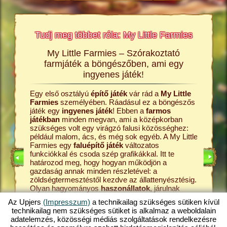
Tudj meg többet róla: My Little Farmies
My Little Farmies – Szórakoztató
A My L
rmies
farmjáték a böngészőben, ami egy
Minden 
ingyenes játék!
Farmies
król és a
kenyérre
Egy első osztályú
építő játék
vár rád a
My Little
ldalakon
Ezek meg
Farmies
személyében. Ráadásul ez a böngészős
átékról,
böngész
játék egy
ingyenes játék
! Ebben a
farmos
középko
játékban
minden megvan, ami a középkorban
online
kezdd a 
szükséges volt egy virágzó falusi közösséghez:
farmos j
például malom, ács, és még sok egyéb. A My Little
állattart
Farmies egy
faluépítő játék
változatos
ÉKOK
tanyádról
funkciókkal és csoda szép grafikákkal. Itt te
játék. A 
határozod meg, hogy hogyan működjön a
pedig a 
gazdaság annak minden részletével: a
tejfeldol
zöldségtermesztéstől kezdve az állattenyésztésig.
fokozato
Olyan hagyományos
haszonállatok
, járulnak
My Littl
majd hozzá a tanya sokszínűségéhez, mint a
hát ki a 
Az Upjers
(Impresszum)
a technikailag szükséges sütiken kívül
mangalica sertés
vagy a gyapjas tyúk. Hozz létre
legjobba
technikailag nem szükséges sütiket is alkalmaz a weboldalain
egy virágzó gazdaságot a My Little Farmies
Fedezd h
adatelemzés, közösségi médiás szolgáltatások rendelkezésre
játékban, amely az
online játékok
egyik