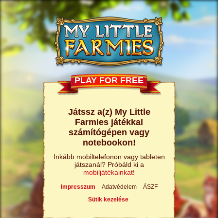
PLAY FOR FREE
Játssz a(z) My Little
Farmies játékkal
számítógépen vagy
notebookon!
Inkább mobiltelefonon vagy tableten
játszanál? Próbáld ki a
mobiljátékainkat
!
Impresszum
Adatvédelem
ÁSZF
Sütik kezelése