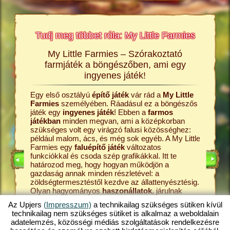
Tudj meg többet róla: My Little Farmies
My Little Farmies – Szórakoztató
A My L
rmies
farmjáték a böngészőben, ami egy
Minden 
ingyenes játék!
Farmies
król és a
kenyérre
Egy első osztályú
építő játék
vár rád a
My Little
ldalakon
Ezek meg
Farmies
személyében. Ráadásul ez a böngészős
átékról,
böngész
játék egy
ingyenes játék
! Ebben a
farmos
középko
játékban
minden megvan, ami a középkorban
online
kezdd a 
szükséges volt egy virágzó falusi közösséghez:
farmos j
például malom, ács, és még sok egyéb. A My Little
állattart
Farmies egy
faluépítő játék
változatos
ÉKOK
tanyádról
funkciókkal és csoda szép grafikákkal. Itt te
játék. A 
határozod meg, hogy hogyan működjön a
pedig a 
gazdaság annak minden részletével: a
tejfeldol
zöldségtermesztéstől kezdve az állattenyésztésig.
fokozato
Olyan hagyományos
haszonállatok
, járulnak
My Littl
majd hozzá a tanya sokszínűségéhez, mint a
hát ki a 
Az Upjers
(Impresszum)
a technikailag szükséges sütiken kívül
mangalica sertés
vagy a gyapjas tyúk. Hozz létre
legjobba
technikailag nem szükséges sütiket is alkalmaz a weboldalain
egy virágzó gazdaságot a My Little Farmies
Fedezd h
adatelemzés, közösségi médiás szolgáltatások rendelkezésre
játékban, amely az
online játékok
egyik