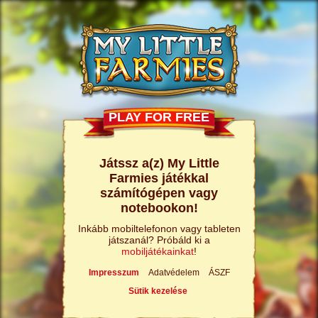
PLAY FOR FREE
Játssz a(z) My Little
Farmies játékkal
számítógépen vagy
notebookon!
Inkább mobiltelefonon vagy tableten
játszanál? Próbáld ki a
mobiljátékainkat
!
Impresszum
Adatvédelem
ÁSZF
Sütik kezelése